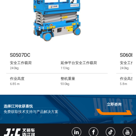
S0507DC
S060
安全工作载荷
延伸平台安全工作载荷
安全工作
240kg
113kg
240kg
作业高度
整机重量
作业高度
6.85 m
930kg
5.8m
立即咨询
选择江河收获喜悦
免费获取技术支持与产品解决方案