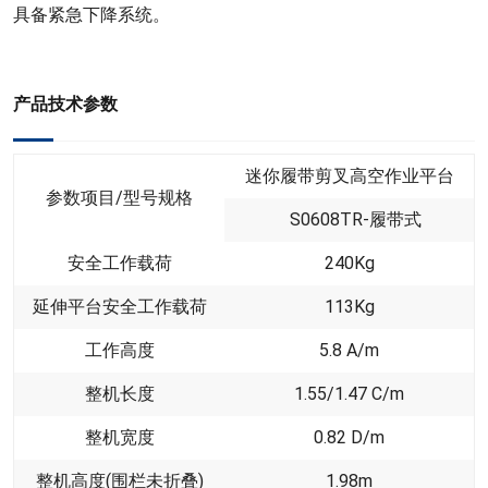
具备紧急下降系统。
产品技术参数
迷你履带剪叉高空作业平台
参数项目/型号规格
S0608TR-履带式
安全工作载荷
240
Kg
延伸平台安全工作载荷
113
Kg
工作高度
5.8
A/m
整机长度
1.55/1.47
C/m
整机宽度
0.82
D/m
整机高度(围栏未折叠)
1.98
m