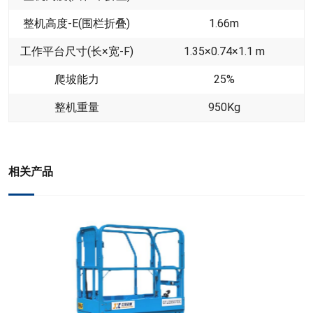
整机高度-E(围栏折叠)
1.66
m
工作平台尺寸(长×宽-F)
1.35×0.74×1.1
m
爬坡能力
25
%
整机重量
950
Kg
相关产品