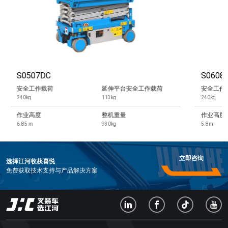
S0507DC
S060
安全工作载荷
延伸平台安全工作载荷
安全工作
240kg
113kg
240kg
作业高度
整机重量
作业高度
6.85 m
930kg
5.8m
立即咨询
选择江河收获喜悦
免费获取技术支持与产品解决方案