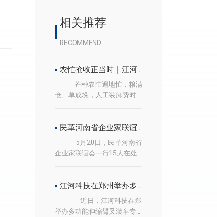
相关推荐
RECOMMEND
农忙抢收正当时｜江河伸缩臂叉装车，田间装卸好帮手
芒种农忙遍地忙，粮满
仓、草成垛，人工装卸费时
费力、烈日受累。江河伸缩
臂叉装车奔赴田间地头，扎
根乡村丰收一线，化身农户
民革河南省企业家联谊会来司调研
贴心装卸大力士。 超长伸
5月20日，民革河南省
缩大臂自由延展，高车货
企业家联谊会一行15人在处
箱、高台粮垛轻松举升，粮
长孙俊伟、会长王桂林带领
食粮袋、秸秆草捆、果蔬袋
下，来公司调研,长垣市政协
装一键装卸入车；快换多功
副主席汪胜涌陪同了调研。
江河科技在郑州举办多功能伸缩臂叉装车专场推介交流会
能属具，货叉、抱夹、铲斗
热烈欢迎民革河南省企业家
近日，江河科技在郑
随心切换，收粮装车、草料
联谊会领导莅临指导工作在
举办多功能伸缩臂叉装车专
码垛、田间转运一机搞定。